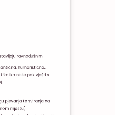
stavljaju ravnodušnim.
mantična, humoristična…
 Ukoliko niste pak vješti s
i.
gu pjevanja te sviranja na
ednom mjestu).