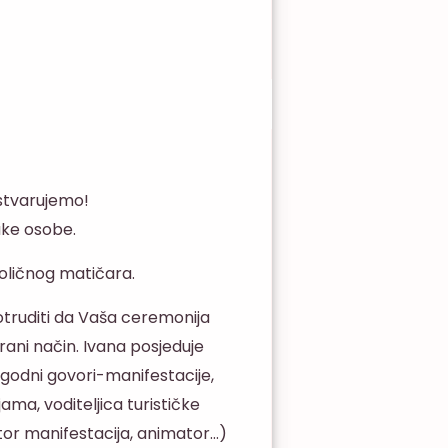
ostvarujemo!
ake osobe.
boličnog matičara.
otruditi da Vaša ceremonija
rani način. Ivana posjeduje
godni govori-manifestacije,
ama, voditeljica turističke
izator manifestacija, animator…)