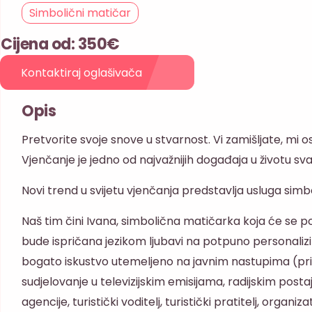
Simbolični matičar
Cijena od: 350€
Kontaktiraj oglašivača
Opis
Pretvorite svoje snove u stvarnost. Vi zamišljate, mi 
Vjenčanje je jedno od najvažnijih događaja u životu sv
Novi trend u svijetu vjenčanja predstavlja usluga sim
Naš tim čini Ivana, simbolična matičarka koja će se p
bude ispričana jezikom ljubavi na potpuno personalizi
bogato iskustvo utemeljeno na javnim nastupima (pri
sudjelovanje u televizijskim emisijama, radijskim postaj
agencije, turistički voditelj, turistički pratitelj, organ