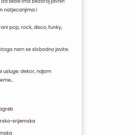
, iza sebe ima bezbroj javnih
m natjecanjima i
ani pop, rock, disco, funky,
, stoga nam se slobodno javite.
 usluge: dekor, najam
preme…
agreb
rsko-srijemska
inska