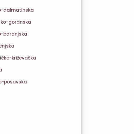
ko-dalmatinska
sko-goranska
o-baranjska
enjska
ičko-križevačka
a
o-posavska