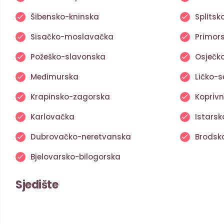
Šibensko-kninska
Splits
Sisačko-moslavačka
Primor
Požeško-slavonska
Osječk
Međimurska
Ličko-s
Krapinsko-zagorska
Koprivn
Karlovačka
Istarsk
Dubrovačko-neretvanska
Brodsk
Bjelovarsko-bilogorska
Sjedište