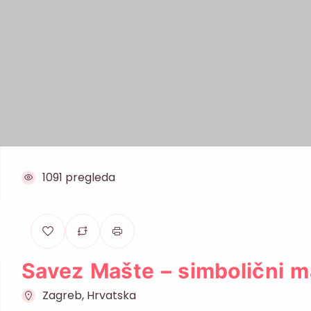
1091 pregleda
Savez Mašte – simbolični m
Zagreb, Hrvatska