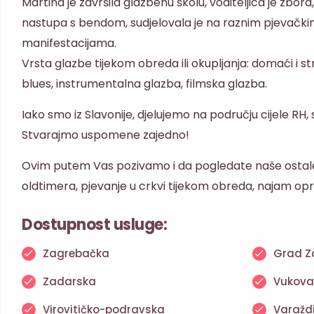
Martina je završila glazbenu školu, voditeljica je zbora
nastupa s bendom, sudjelovala je na raznim pjevački
manifestacijama.
Vrsta glazbe tijekom obreda ili okupljanja: domaći i str
blues, instrumentalna glazba, filmska glazba.
Iako smo iz Slavonije, djelujemo na području cijele RH
Stvarajmo uspomene zajedno!
Ovim putem Vas pozivamo i da pogledate naše ostale
oldtimera, pjevanje u crkvi tijekom obreda, najam o
Dostupnost usluge:
Zagrebačka
Grad Z
Zadarska
Vukova
Virovitičko-podravska
Varažd