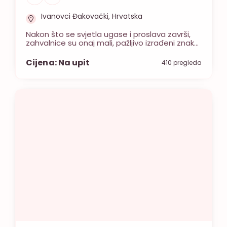
Ivanovci Đakovački, Hrvatska
Nakon što se svjetla ugase i proslava završi,
zahvalnice su onaj mali, pažljivo izrađeni znak
pažnje koji vaši gosti nose kući kao trajnu
uspomenu. Ja sam Petra, vlasnica obrta
Cijena: Na upit
410 pregleda
Papirusha, i specijalizirala sam se za izradu
personaliziranih zahvalnica koje estetski prate
cijelu priču vašeg vjenčanja. Moja ponuda
uključuje sve od klasičnih zahvalnica s
fotografijom mladenaca […]