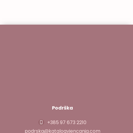
Svaka pozivnica koju stvaramo priča vašu
jedinstvenu […]
Podrška
+385 97 673 2210
podrska@katalogvjencanja.com