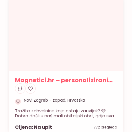
Magnetici.hr – personalizirani
magnetići zahvalnice
Novi Zagreb - zapad, Hrvatska
Tražite zahvalnice koje ostaju zauvijek? 🩷
Dobro došli u naš mali obiteljski obrt, gdje svaki
magnetić nastaje s puno ljubavi, pažnje i
ručnog rada. Vjerujemo da su najljepše
Cijena: Na upit
772 pregleda
uspomene one koje traju, pa zato stvaramo