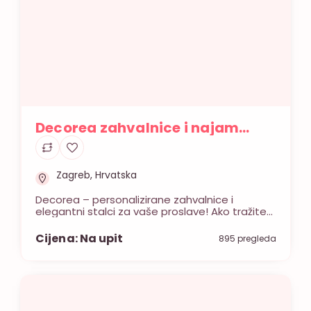
Decorea zahvalnice i najam
stalka
Zagreb, Hrvatska
Decorea – personalizirane zahvalnice i
elegantni stalci za vaše proslave! Ako tražite
savršen način da zahvalite svojim gostima i
obilježite poseban dan u vašem životu, ne
Cijena: Na upit
895 pregleda
tražite dalje. Decorea je tu da vaše želje
pretvori u stvarnost. Specijalizirani smo za
izradu personaliziranih zahvalnica koje će
oduševiti vaše goste, bilo da se radi o
vjenčanjima, krštenjima, […]