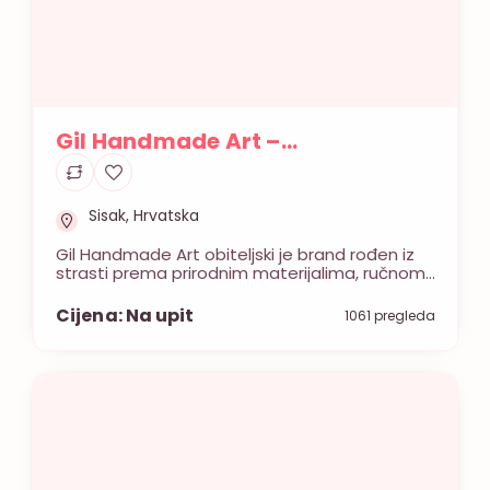
Gil Handmade Art –
personalizirane zahvalnice za
vaše posebne trenutke
Sisak, Hrvatska
Gil Handmade Art obiteljski je brand rođen iz
strasti prema prirodnim materijalima, ručnom
radu i kreativnom izražavanju. Od 2018. godine,
naša obitelj pretvara ljubav u jedinstvene
Cijena: Na upit
1061 pregleda
poklone i zahvalnice koje će uveličati vaše
vjenčanje i ostale važne životne događaje. Ja
sam Katica, kreativna duša koja stoji iza
svakog dizajna, dok je moj suprug majstor za
[…]