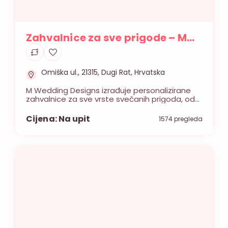
Zahvalnice za sve prigode – M
Wedding Designs
Omiška ul., 21315, Dugi Rat, Hrvatska
M Wedding Designs izrađuje personalizirane
zahvalnice za sve vrste svečanih prigoda, od
krštenja do vjenčanja. U ponudi možete
pronaći gipsane anđele, gips srca ukrašena
Cijena: Na upit
1574 pregleda
posebnom decoupage tehnikom,
personalizirane privjeske, boce zahvalnice,
pleksi detalje, krunice, bubble svijeće i slično.
Svaki detalj je izrađen po Vašoj želji – od boje,
dizajna, gravure do ambalaže. Obratite nam
se […]