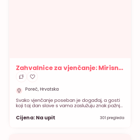
Zahvalnice za vjenčanje: Mirisne
svijeće i buketi od sojinog voska
Poreč, Hrvatska
Svako vjenčanje poseban je događaj, a gosti
koji taj dan slave s vama zaslužuju znak pažnje
koji će ih dugo podsjećati na zajedničke
trenutke. Moje ime je Dragana i posvetila sam
Cijena: Na upit
301 pregleda
se ručnoj izradi unikatnih zahvalnica koje
spajaju ugodan miris i vizualnu eleganciju. Moj
rad obuhvaća širok izbor svijeća od 100%
sojinog voska, pažljivo oblikovanih […]