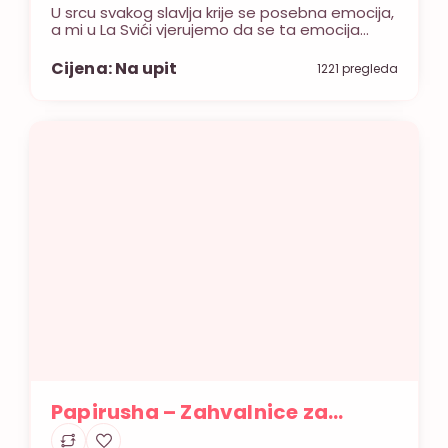
U srcu svakog slavlja krije se posebna emocija,
a mi u La Svići vjerujemo da se ta emocija
može sačuvati u plamenu svijeće. Umjesto
klasičnih zahvalnica, poklonite svojim
Cijena: Na upit
1221 pregleda
uzvanicima jedinstven buket svijeća ili
personaliziranu svijeću. Svaka od njih je
unikatna, ručno izlivena od prirodnog sojinog
voska s čistim pamučnim fitiljem. One su više
od poklona […]
Papirusha – Zahvalnice za
vjenčanja i ostale prigode