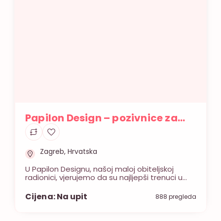
Papilon Design – pozivnice za
vjenčanje
Zagreb, Hrvatska
U Papilon Designu, našoj maloj obiteljskoj
radionici, vjerujemo da su najljepši trenuci u
životu upravo oni koje stvarate s ljubavlju. Od
2019. godine, s puno srca i posvećenosti,
Cijena: Na upit
888 pregleda
dizajniramo pozivnice koje najavljuju vaše
najvažnije događaje, bilo da je riječ o vjenčanju
iz snova, slatkom krštenju ili veseloj proslavi.