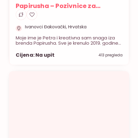
Papirusha – Pozivnice za
vjenčanje
Ivanovci Đakovački, Hrvatska
Moje ime je Petra i kreativna sam snaga iza
brenda Papirusha. Sve je krenulo 2019. godine
iz ljubavi prema dizajnu i želje da stvaram
nešto opipljivo i lijepo, a danas u svojoj maloj
Cijena: Na upit
413 pregleda
radionici u srcu Slavonije dizajniram pozivnice
koje su prvi pravi uvod u vašu proslavu.
Kvaliteta mi je na prvom mjestu, stoga sve […]