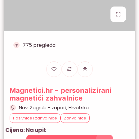
775 pregleda
Magnetici.hr – personalizirani
magnetići zahvalnice
Novi Zagreb - zapad, Hrvatska
Pozivnice i zahvalnice
Zahvalnice
Cijena: Na upit