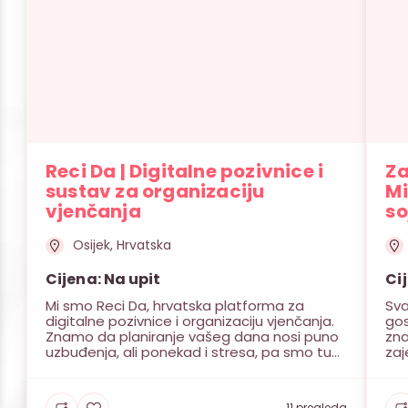
Reci Da | Digitalne pozivnice i
Za
sustav za organizaciju
Mi
vjenčanja
so
Osijek, Hrvatska
Cijena: Na upit
Ci
Mi smo Reci Da, hrvatska platforma za
Sva
digitalne pozivnice i organizaciju vjenčanja.
gos
Znamo da planiranje vašeg dana nosi puno
zna
uzbuđenja, ali ponekad i stresa, pa smo tu
zaj
da vam cijeli proces maksimalno olakšamo i
pos
učinimo ga zabavnim. Sve kreće od onog
zah
važnog prvog koraka kada svojim
viz
11 pregleda