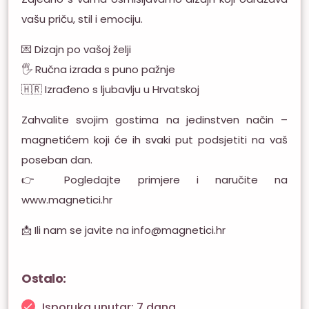
vašu priču, stil i emociju.
💌 Dizajn po vašoj želji
🖐️ Ručna izrada s puno pažnje
🇭🇷 Izrađeno s ljubavlju u Hrvatskoj
Zahvalite svojim gostima na jedinstven način –
magnetićem koji će ih svaki put podsjetiti na vaš
poseban dan.
👉 Pogledajte primjere i naručite na
www.magnetici.hr
📩 Ili nam se javite na info@magnetici.hr
Ostalo:
Isporuka unutar: 7 dana