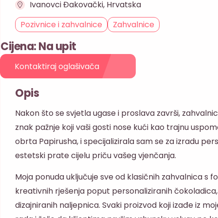
Ivanovci Đakovački, Hrvatska
Pozivnice i zahvalnice
Zahvalnice
Cijena: Na upit
Kontaktiraj oglašivača
Opis
Nakon što se svjetla ugase i proslava završi, zahvalnice
znak pažnje koji vaši gosti nose kući kao trajnu uspo
obrta Papirusha, i specijalizirala sam se za izradu per
estetski prate cijelu priču vašeg vjenčanja.
Moja ponuda uključuje sve od klasičnih zahvalnica s 
kreativnih rješenja poput personaliziranih čokoladic
dizajniranih naljepnica. Svaki proizvod koji izađe iz m