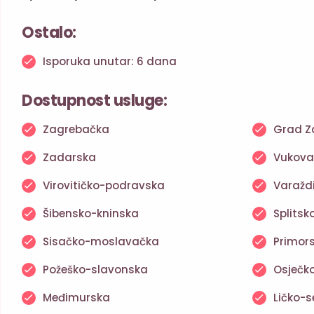
Ostalo:
Isporuka unutar: 6 dana
Dostupnost usluge:
Zagrebačka
Grad Z
Zadarska
Vukova
Virovitičko-podravska
Varažd
Šibensko-kninska
Splits
Sisačko-moslavačka
Primor
Požeško-slavonska
Osječk
Međimurska
Ličko-s