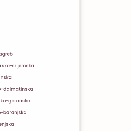
agreb
rsko-srijemska
inska
ko-dalmatinska
sko-goranska
o-baranjska
enjska