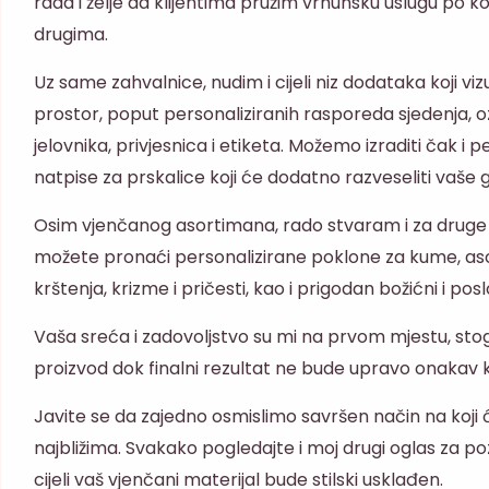
rada i želje da klijentima pružim vrhunsku uslugu po 
drugima.
Uz same zahvalnice, nudim i cijeli niz dodataka koji viz
prostor, poput personaliziranih rasporeda sjedenja, o
jelovnika, privjesnica i etiketa. Možemo izraditi čak i p
natpise za prskalice koji će dodatno razveseliti vaše 
Osim vjenčanog asortimana, rado stvaram i za druge
možete pronaći personalizirane poklone za kume, aso
krštenja, krizme i pričesti, kao i prigodan božićni i pos
Vaša sreća i zadovoljstvo su mi na prvom mjestu, sto
proizvod dok finalni rezultat ne bude upravo onakav ka
Javite se da zajedno osmislimo savršen način na koji 
najbližima. Svakako pogledajte i moj drugi oglas za po
cijeli vaš vjenčani materijal bude stilski usklađen.