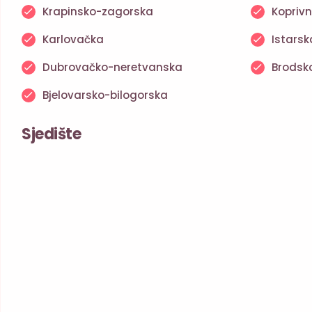
Krapinsko-zagorska
Koprivn
Karlovačka
Istarsk
Dubrovačko-neretvanska
Brodsk
Bjelovarsko-bilogorska
Sjedište