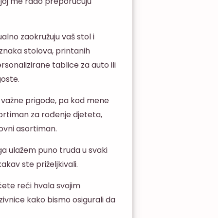
kojoj me rado preporučuju
ualno zaokružuju vaš stol i
znaka stolova, printanih
ersonalizirane tablice za auto ili
goste.
 važne prigode, pa kod mene
rtiman za rođenje djeteta,
lovni asortiman.
ga ulažem puno truda u svaki
kav ste priželjkivali.
ćete reći hvala svojim
zivnice kako bismo osigurali da