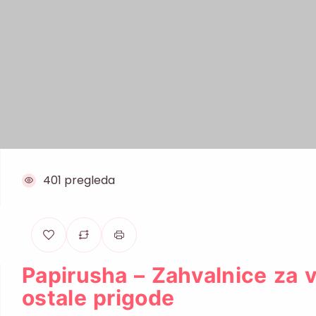
401 pregleda
Papirusha – Zahvalnice za v
ostale prigode