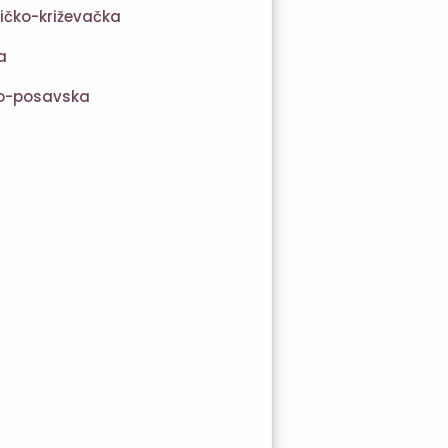
ičko-križevačka
a
o-posavska