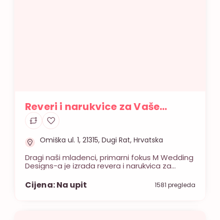
Reveri i narukvice za Vaše
vjenčanje – M Wedding Designs
Omiška ul. 1, 21315, Dugi Rat, Hrvatska
Dragi naši mladenci, primarni fokus M Wedding
Designs-a je izrada revera i narukvica za
svečani dan vjenčanja. U svaki model je utkano
puno pažnje, ljubavi i kreativnosti te su svi
Cijena: Na upit
1581 pregleda
proizvodi ručno izrađeni. Vrijeme izrade revera
varira ovisno o veličini narudžbe no kako biste
spriječili čekanje do zadnjeg trenutka budite
slobodni postaviti željeni rok dospijeća. […]