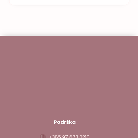
kada je riječ o vjenčanju iz snova. Zato se
posvećujemo kreiranju revera koji nisu samo
ukras, već simbol ljubavi, zajedništva […]
Podrška
+385 97 673 2210