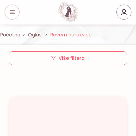
Početna
Oglasi
Reveri i narukvice
Više filtera