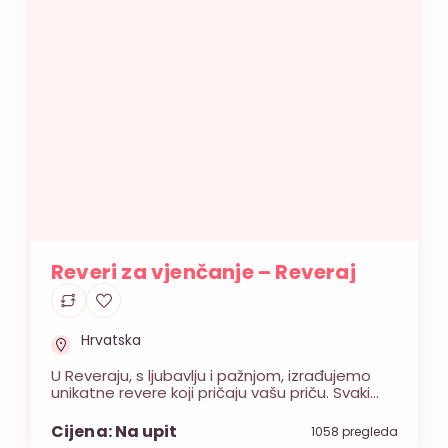
Reveri za vjenčanje – Reveraj
Hrvatska
U Reveraju, s ljubavlju i pažnjom, izrađujemo
unikatne revere koji pričaju vašu priču. Svaki
naš rever je poput malog umjetničkog djela,
stvorenog da savršeno odražava vašu
Cijena: Na upit
1058 pregleda
osobnost i stil. Znamo da je svaki detalj važan