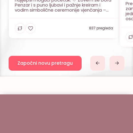
Pre
Penzar i s puno ljubavi i pažnje kreiram i
zam
vodim simbolične ceremonije vjenčanja –
jed
jedinstvene, emotivne i u potpunosti
oso
prilagođene svakom paru. 🎤 Kao
pre
fonetičarka, vjerujem u moć izgovorenog: u
Naš
837 pregleda
glas koji ne služi samo da bi se čuo, nego da
će 
bi i […]
isp
per
bog
Započni novu pretragu