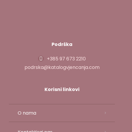
Podrška
+385 97 673 2210
podrska@katalogvjencanja.com
Korisni linkovi
O nama