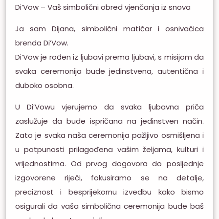
Di’Vow – Vaš simbolični obred vjenčanja iz snova
Ja sam Dijana, simbolični matičar i osnivačica
brenda Di’Vow.
Di’Vow je rođen iz ljubavi prema ljubavi, s misijom da
svaka ceremonija bude jedinstvena, autentična i
duboko osobna.
U Di’Vowu vjerujemo da svaka ljubavna priča
zaslužuje da bude ispričana na jedinstven način.
Zato je svaka naša ceremonija pažljivo osmišljena i
u potpunosti prilagođena vašim željama, kulturi i
vrijednostima. Od prvog dogovora do posljednje
izgovorene riječi, fokusiramo se na detalje,
preciznost i besprijekornu izvedbu kako bismo
osigurali da vaša simbolična ceremonija bude baš