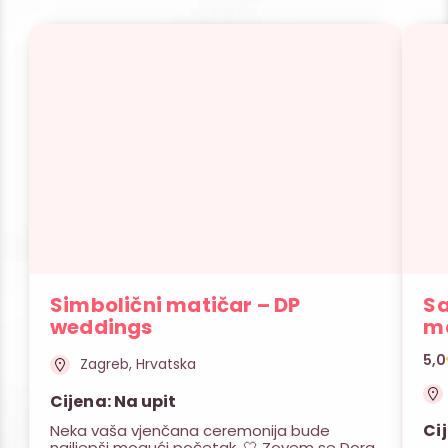
Simbolični matičar – DP
Sa
weddings
m
5,0
Zagreb, Hrvatska
Cijena: Na upit
Ci
Neka vaša vjenčana ceremonija bude
najljepši mogući početak. 🤍 Zovem se Dora