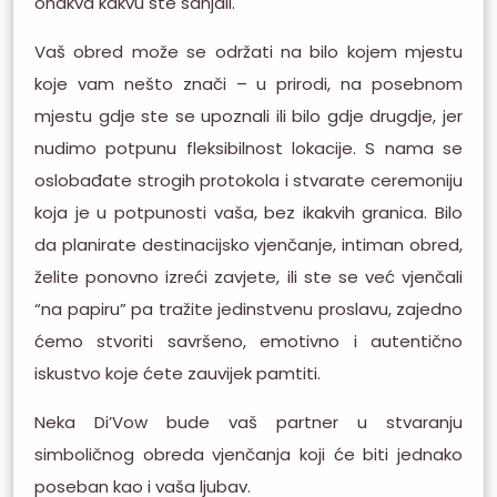
onakva kakvu ste sanjali.
Vaš obred može se održati na bilo kojem mjestu
koje vam nešto znači – u prirodi, na posebnom
mjestu gdje ste se upoznali ili bilo gdje drugdje, jer
nudimo potpunu fleksibilnost lokacije. S nama se
oslobađate strogih protokola i stvarate ceremoniju
koja je u potpunosti vaša, bez ikakvih granica. Bilo
da planirate destinacijsko vjenčanje, intiman obred,
želite ponovno izreći zavjete, ili ste se već vjenčali
“na papiru” pa tražite jedinstvenu proslavu, zajedno
ćemo stvoriti savršeno, emotivno i autentično
iskustvo koje ćete zauvijek pamtiti.
Neka Di’Vow bude vaš partner u stvaranju
simboličnog obreda vjenčanja koji će biti jednako
poseban kao i vaša ljubav.