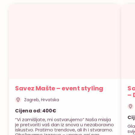
Savez Mašte – event styling
S
– 
Zagreb, Hrvatska
Cijena od: 400€
Ci
“Vi zamišljate, mi ostvarujemo” Naša misija
je pretvoriti vaš dan iz snova u nezaboravno
Gla
iskustvo. Pratimo trendove, ali ih i stvaramo.
svi
Obožavamo izazove – upravo oni nas