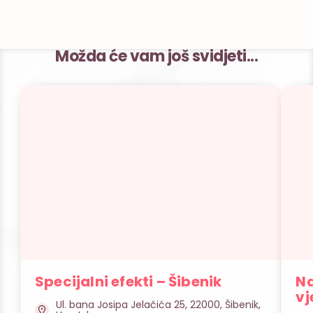
Možda će vam još svidjeti...
Specijalni efekti – Šibenik
Na
vj
Ul. bana Josipa Jelačića 25, 22000, Šibenik,