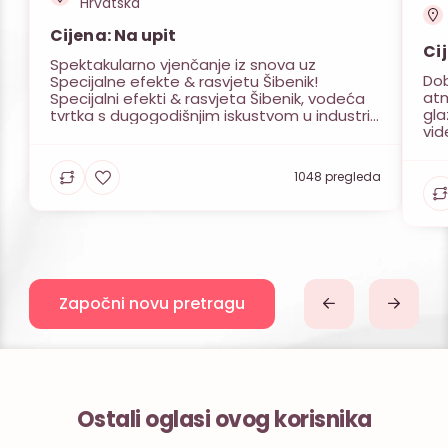
Hrvatska
Cijena: Na upit
Ci
Spektakularno vjenčanje iz snova uz
Dob
Specijalne efekte & rasvjetu Šibenik!
atm
Specijalni efekti & rasvjeta Šibenik, vodeća
gla
tvrtka s dugogodišnjim iskustvom u industriji,
vid
donosi magiju i jedinstvenu atmosferu na
i m
vaš poseban dan! Obogatite svoje slavlje
i k
našim spektakularnim specijalnim efektima.
1048 pregleda
raz
Niski dim na suhi led stvorit će romantičan
pri
dojam plesa na oblacima tijekom vašeg
ozv
prvog plesa, dok […]
Započni novu pretragu
Ostali oglasi ovog korisnika