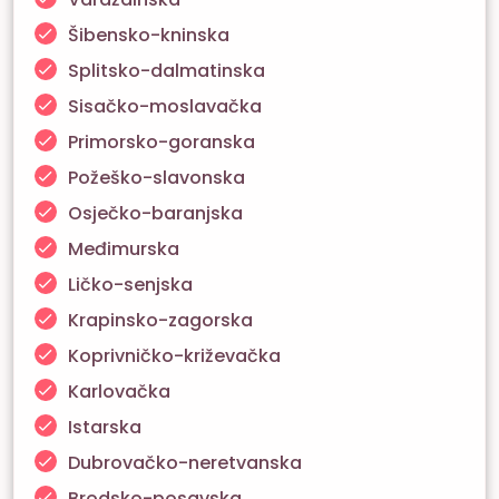
Šibensko-kninska
Splitsko-dalmatinska
Sisačko-moslavačka
Primorsko-goranska
Požeško-slavonska
Osječko-baranjska
Međimurska
Ličko-senjska
Krapinsko-zagorska
Koprivničko-križevačka
Karlovačka
Istarska
Dubrovačko-neretvanska
Brodsko-posavska