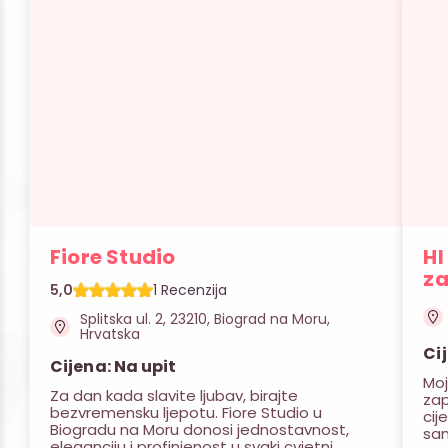
Fiore Studio
HI
za
5,0
1 Recenzija
Splitska ul. 2, 23210, Biograd na Moru,
Hrvatska
Ci
Cijena: Na upit
Moj
Za dan kada slavite ljubav, birajte
za
bezvremensku ljepotu. Fiore Studio u
cij
Biogradu na Moru donosi jednostavnost,
sam
eleganciju i profinjenost u svaki cvjetni