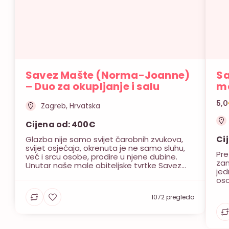
Savez Mašte (Norma-Joanne)
Sa
– Duo za okupljanje i salu
m
5,0
Zagreb, Hrvatska
Cijena od: 400€
Ci
Glazba nije samo svijet čarobnih zvukova,
svijet osjećaja, okrenuta je ne samo sluhu,
Pre
već i srcu osobe, prodire u njene dubine.
zam
Unutar naše male obiteljske tvrtke Savez
jed
Mašte koja nudi mnoge usluge na jednom
oso
mjestu, djeluje duo Norma -Joanne,
pre
školovane glazbenice, s dugogodišnjim
Naš
1072 pregleda
iskustvom u izvođenju duhovne glazbe
će 
prilikom obreda u crkvi, svjetovne glazbe
isp
prilikom […]
per