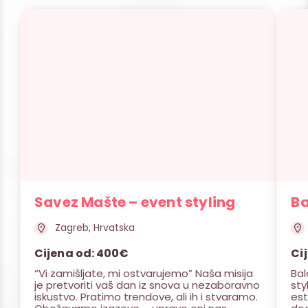
Savez Mašte – event styling
Ba
Zagreb, Hrvatska
Cijena od: 400€
Ci
“Vi zamišljate, mi ostvarujemo” Naša misija
Bal
je pretvoriti vaš dan iz snova u nezaboravno
sty
iskustvo. Pratimo trendove, ali ih i stvaramo.
est