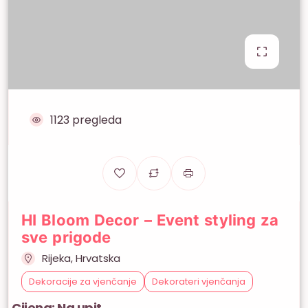
1123 pregleda
HI Bloom Decor – Event styling za
sve prigode
Rijeka, Hrvatska
Dekoracije za vjenčanje
Dekorateri vjenčanja
Cijena: Na upit