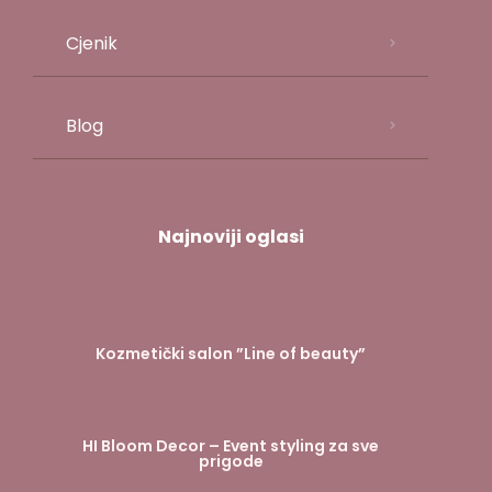
Cjenik
Blog
Najnoviji oglasi
Kozmetički salon ”Line of beauty”
HI Bloom Decor – Event styling za sve
prigode