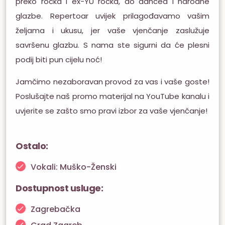
preko rocka i ex-YU rocka, do dancea i narodne
glazbe. Repertoar uvijek prilagođavamo vašim
željama i ukusu, jer vaše vjenčanje zaslužuje
savršenu glazbu. S nama ste sigurni da će plesni
podij biti pun cijelu noć!
Jamčimo nezaboravan provod za vas i vaše goste!
Poslušajte naš promo materijal na YouTube kanalu i
uvjerite se zašto smo pravi izbor za vaše vjenčanje!
Ostalo:
Vokali: Muško-Ženski
Dostupnost usluge:
Zagrebačka