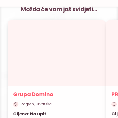
Možda će vam još svidjeti...
Grupa Domino
P
Zagreb, Hrvatska
Cijena: Na upit
Ci