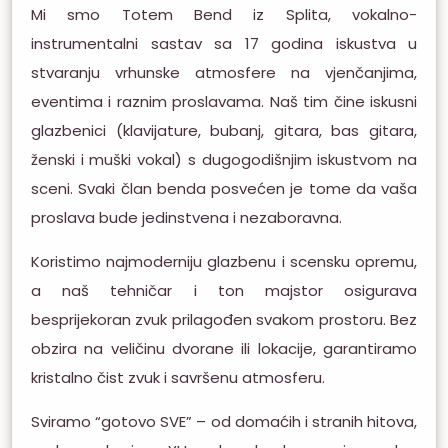
Mi smo Totem Bend iz Splita, vokalno-
instrumentalni sastav sa 17 godina iskustva u
stvaranju vrhunske atmosfere na vjenčanjima,
eventima i raznim proslavama. Naš tim čine iskusni
glazbenici (klavijature, bubanj, gitara, bas gitara,
ženski i muški vokal) s dugogodišnjim iskustvom na
sceni. Svaki član benda posvećen je tome da vaša
proslava bude jedinstvena i nezaboravna.
Koristimo najmoderniju glazbenu i scensku opremu,
a naš tehničar i ton majstor osigurava
besprijekoran zvuk prilagođen svakom prostoru. Bez
obzira na veličinu dvorane ili lokacije, garantiramo
kristalno čist zvuk i savršenu atmosferu.
Sviramo “gotovo SVE” – od domaćih i stranih hitova,