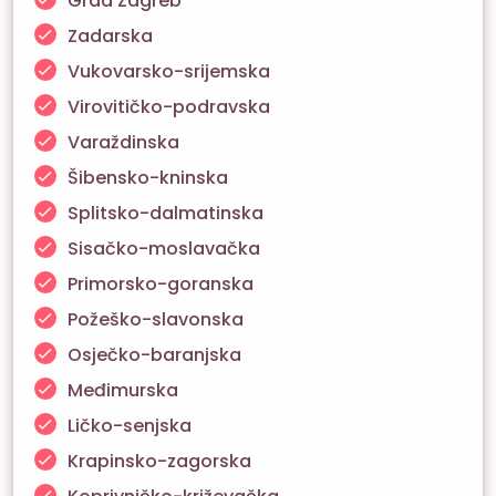
Grad Zagreb
Zadarska
Vukovarsko-srijemska
Virovitičko-podravska
Varaždinska
Šibensko-kninska
Splitsko-dalmatinska
Sisačko-moslavačka
Primorsko-goranska
Požeško-slavonska
Osječko-baranjska
Međimurska
Ličko-senjska
Krapinsko-zagorska