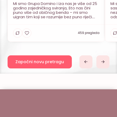
Mi smo Grupa Domino i iza nas je više od 25
Mi 
godina zajedničkog sviranja, što nas čini
sas
puno više od običnog benda – mi smo
nez
uigran tim koji se razumije bez puno riječi.
ods
Našu šestorku predvode ženski i muški vokal,
zab
a ta kombinacija nam omogućuje da se s
pre
lakoćom krećemo kroz raznovrsne glazbene
Mla
459 pregleda
žanrove i […]
stv
cil
Započni novu pretragu