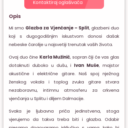
Kontaktiraj oglašivača
Opis
Mi smo
Glazba za Vjenčanje – Split
, glazbeni duo
koji s dugogodišnjim iskustvom donosi dašak
nebeske čarolije u najsvetiji trenutak vaših života.
Ovaj duo čine
Karla Mužinić
, sopran čiji će vas glas
dotaknuti duboko u dušu, i
Ivan Muše
, majstor
akustične i električne gitare. Naš spoj nježnog
ženskog vokala i toplog zvuka gitare stvara
nezaboravnu, intimnu atmosferu za crkvena
vjenčanja u Splitu i diljem Dalmacije.
Svaka je ljubavna priča jedinstvena, stoga
vjerujemo da takva treba biti i glazba. Odabir
pjesama dogovaramo isključivo s vama, kako bi