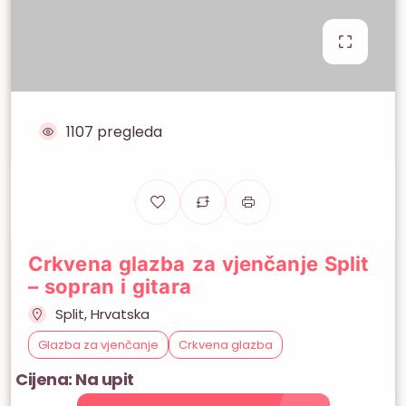
1107 pregleda
Crkvena glazba za vjenčanje Split
– sopran i gitara
Split, Hrvatska
Glazba za vjenčanje
Crkvena glazba
Cijena: Na upit