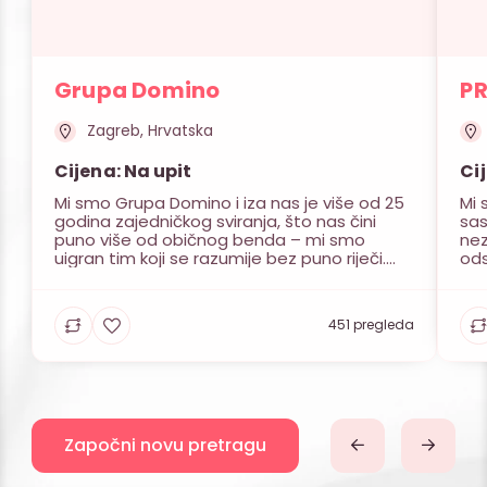
Grupa Domino
P
Zagreb, Hrvatska
Cijena: Na upit
Ci
Mi smo Grupa Domino i iza nas je više od 25
Mi 
godina zajedničkog sviranja, što nas čini
sas
puno više od običnog benda – mi smo
nez
uigran tim koji se razumije bez puno riječi.
ods
Našu šestorku predvode ženski i muški vokal,
zab
a ta kombinacija nam omogućuje da se s
pre
lakoćom krećemo kroz raznovrsne glazbene
Mla
451 pregleda
žanrove i […]
stv
cil
Započni novu pretragu