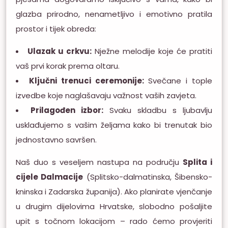
glazba prirodno, nenametljivo i emotivno pratila
prostor i tijek obreda:
Ulazak u crkvu:
Nježne melodije koje će pratiti
vaš prvi korak prema oltaru.
Ključni trenuci ceremonije:
Svečane i tople
izvedbe koje naglašavaju važnost vaših zavjeta.
Prilagođen izbor:
Svaku skladbu s ljubavlju
usklađujemo s vašim željama kako bi trenutak bio
jednostavno savršen.
Naš duo s veseljem nastupa na području
Splita i
cijele Dalmacije
(Splitsko-dalmatinska, Šibensko-
kninska i Zadarska županija). Ako planirate vjenčanje
u drugim dijelovima Hrvatske, slobodno pošaljite
upit s točnom lokacijom – rado ćemo provjeriti