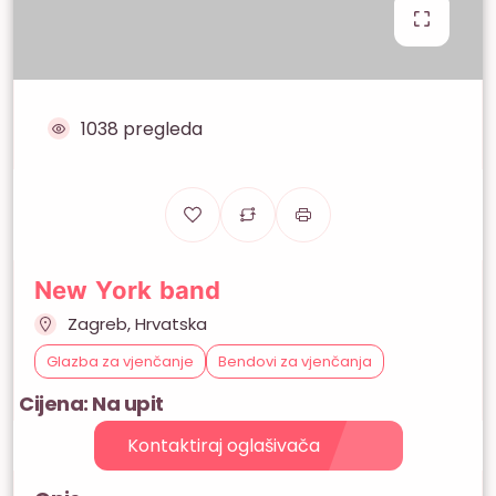
1038 pregleda
New York band
Zagreb, Hrvatska
Glazba za vjenčanje
Bendovi za vjenčanja
Cijena: Na upit
Kontaktiraj oglašivača