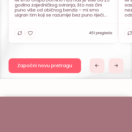
godina zajedničkog sviranja, što nas čini
sas
puno više od običnog benda – mi smo
nez
uigran tim koji se razumije bez puno riječi.
ods
Našu šestorku predvode ženski i muški vokal,
zab
a ta kombinacija nam omogućuje da se s
pre
lakoćom krećemo kroz raznovrsne glazbene
Mla
451 pregleda
žanrove i […]
stv
cil
Započni novu pretragu