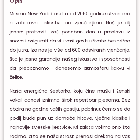
Opis
Mi smo New York band, a od 2010. godine stvaramo
nezaboravno iskustvo na vjenčanjima. Naš je cilj
jasan: pretvoriti vaš poseban dan u proslavu iz
snova i osigurati da vi i vaši gosti uživate bezbrižno
do jutra. Iza nas je više od 600 odsviranih vjenčanja,
što je jasna garancija našeg iskustva i sposobnosti
da prepoznamo i donesemo atmosferu kakvu vi
želite.
Naša energična šestorka, koju čine muški i ženski
vokal, donosi iznimno širok repertoar pjesama. Bez
obzira na godine vaših gostiju, pobrinut ćemo se da
podij bude pun uz domaće hitove, vječne klasike i
najnovije svjetske ljestvice. Mi zaista volimo ono što
radimo, a ta se naša strast prenosi direktno na vas