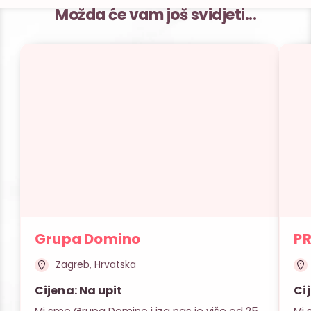
Možda će vam još svidjeti...
Grupa Domino
P
Zagreb, Hrvatska
Cijena: Na upit
Ci
Mi smo Grupa Domino i iza nas je više od 25
Mi 