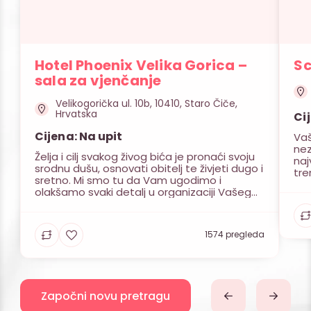
Hotel Phoenix Velika Gorica –
Sc
sala za vjenčanje
Velikogorička ul. 10b, 10410, Staro Čiče,
Hrvatska
Ci
Cijena: Na upit
Vaš
nez
Želja i cilj svakog živog bića je pronaći svoju
naj
srodnu dušu, osnovati obitelj te živjeti dugo i
tre
sretno. Mi smo tu da Vam ugodimo i
naj
olakšamo svaki detalj u organizaciji Vašeg
a o
vjenčanja. Kako je Vama bitan dan
ima
vjenčanja, želja da sve prođe u najboljem
dru
redu, zadovoljstvo svih uzvanika, toliko je i
opu
1574 pregleda
nama važno u istoj […]
Započni novu pretragu