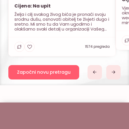
Cijena: Na upit
Vje
okr
Želja i cilj svakog živog bića je pronaći svoju
we
srodnu dušu, osnovati obitelj te živjeti dugo i
min
sretno. Mi smo tu da Vam ugodimo i
u z
olakšamo svaki detalj u organizaciji Vašeg
res
vjenčanja. Kako je Vama bitan dan
pr
vjenčanja, želja da sve prođe u najboljem
uzv
redu, zadovoljstvo svih uzvanika, toliko je i
dob
1574 pregleda
nama važno u istoj […]
Započni novu pretragu