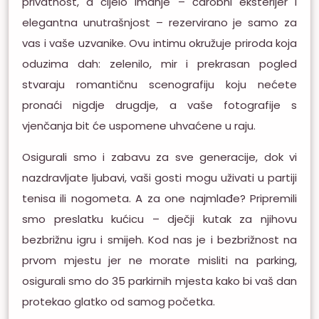
privatnost, a cijelo imanje – čarobni eksterijer i
elegantna unutrašnjost – rezervirano je samo za
vas i vaše uzvanike. Ovu intimu okružuje priroda koja
oduzima dah: zelenilo, mir i prekrasan pogled
stvaraju romantičnu scenografiju koju nećete
pronaći nigdje drugdje, a vaše fotografije s
vjenčanja bit će uspomene uhvaćene u raju.
Osigurali smo i zabavu za sve generacije, dok vi
nazdravljate ljubavi, vaši gosti mogu uživati u partiji
tenisa ili nogometa. A za one najmlađe? Pripremili
smo preslatku kućicu – dječji kutak za njihovu
bezbrižnu igru i smijeh. Kod nas je i bezbrižnost na
prvom mjestu jer ne morate misliti na parking,
osigurali smo do 35 parkirnih mjesta kako bi vaš dan
protekao glatko od samog početka.