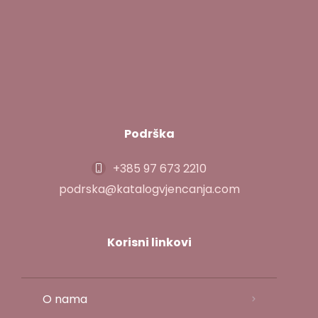
Podrška
+385 97 673 2210
podrska@katalogvjencanja.com
Korisni linkovi
O nama