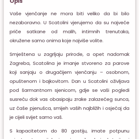
Opis
Vaše vjenčanje ne mora biti veliko da bi bilo
nezaboravno. U Scatolini vjerujemo da su najveće
priče satkane od malih, intimnih trenutaka,
okružene samo onima koje najviše volite.
Smještena u zagrljaju prirode, a opet nadomak
Zagreba, Scatolina je imanje stvoreno za parove
koji sanjaju o drugačijem vjenčanju – osobnom,
opuštenom i bajkovitom. Dan u Scatolini oživljava
pod šarmantnom sjenicom, gdje se vaši pogledi
susreću dok vas obasipaju zrake zalazećeg sunca,
uz čaše pjenušca, smijeh vaših najbližih i osjećaj da
je cijeli svijet samo vaš.
S kapacitetom do 80 gostiju, imate potpunu