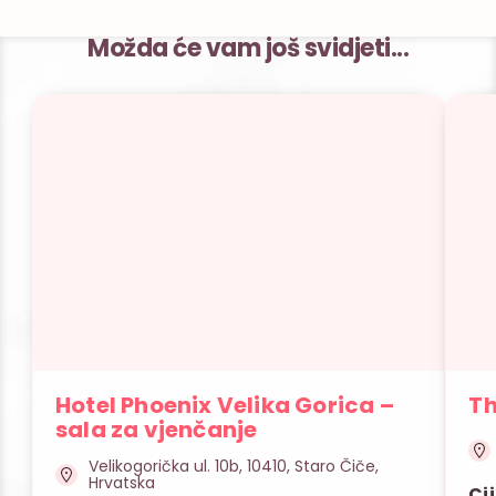
Možda će vam još svidjeti...
Hotel Phoenix Velika Gorica –
Th
sala za vjenčanje
Velikogorička ul. 10b, 10410, Staro Čiče,
Hrvatska
Ci