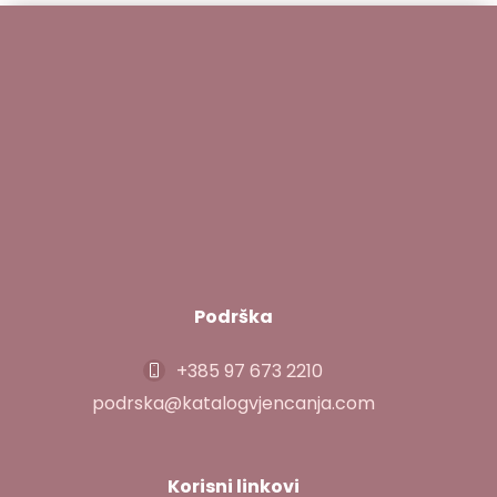
Podrška
+385 97 673 2210
podrska@katalogvjencanja.com
Korisni linkovi