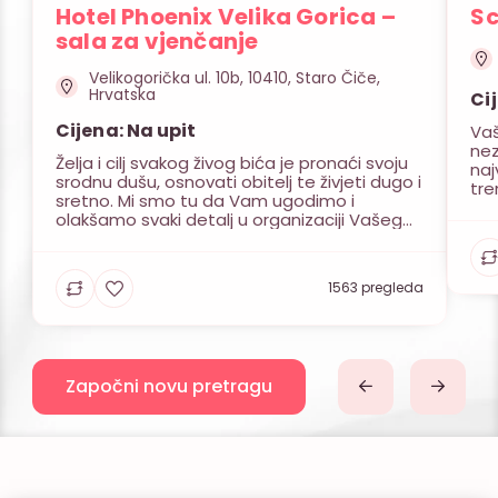
Hotel Phoenix Velika Gorica –
Sc
sala za vjenčanje
Velikogorička ul. 10b, 10410, Staro Čiče,
Hrvatska
Ci
Cijena: Na upit
Vaš
nez
Želja i cilj svakog živog bića je pronaći svoju
naj
srodnu dušu, osnovati obitelj te živjeti dugo i
tre
sretno. Mi smo tu da Vam ugodimo i
naj
olakšamo svaki detalj u organizaciji Vašeg
a o
vjenčanja. Kako je Vama bitan dan
ima
vjenčanja, želja da sve prođe u najboljem
dru
redu, zadovoljstvo svih uzvanika, toliko je i
opu
1563 pregleda
nama važno u istoj […]
Započni novu pretragu