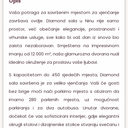
Opis
Vaša potraga za savršenim mjestom za vjenčanje
završava ovdje. Diamond sala u Ninu nije samo
prostor, već obećanje elegancije, prostranosti i
vrhunske usluge, sve kako bi vaš dan iz snova bio
zaista nezaboravan. Smještena na impresivnom
imanju od 12 000 m², naša glamurozna dvorana nudi
idealno okruženje za proslavu vaše ljubavi.
S kapacitetom do 450 sjedećih mjesta, Diamond
sala savršena je za velika vjenčanja. Vaši će gosti
bez brige moći naći parkirno mjesto s obzirom da
imamo 280 parkirnih mjesta, uz mogućnost
parkiranja i za dva autobusa. Unutar dvorane,
dočekat će vas sofisticirani interijer, gdje elegantni
okrugli stolovi i dizajnerske stolice stvaraju svečanu i