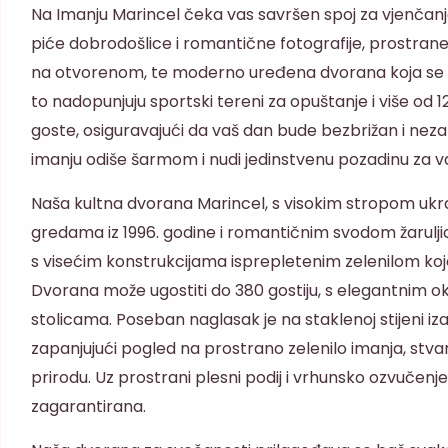
Na Imanju Marincel čeka vas savršen spoj za vjenčanje
piće dobrodošlice i romantične fotografije, prostrane
na otvorenom, te moderno uređena dvorana koja se p
to nadopunjuju sportski tereni za opuštanje i više od 
goste, osiguravajući da vaš dan bude bezbrižan i nez
imanju odiše šarmom i nudi jedinstvenu pozadinu za 
Naša kultna dvorana Marincel, s visokim stropom uk
gredama iz 1996. godine i romantičnim svodom žarulji
s visećim konstrukcijama isprepletenim zelenilom koje
Dvorana može ugostiti do 380 gostiju, s elegantnim ok
stolicama. Poseban naglasak je na staklenoj stijeni i
zapanjujući pogled na prostrano zelenilo imanja, stvar
prirodu. Uz prostrani plesni podij i vrhunsko ozvučenje 
zagarantirana.