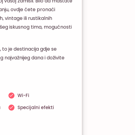
 vašoj zamisli. Bilo da maštate
anju, ovdje ćete pronaći
 vintage ili rustikalnih
ašeg iskusnog tima, mogućnosti
to je destinacija gdje se
 najvažnijeg dana i doživite
Wi-Fi
a
Specijalni efekti