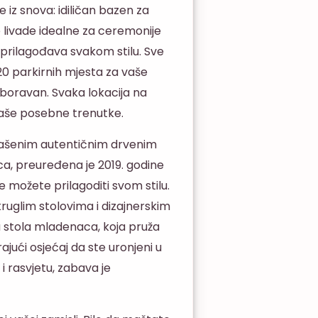
 iz snova: idiličan bazen za
 livade idealne za ceremonije
rilagođava svakom stilu. Sve
120 parkirnih mjesta za vaše
aboravan. Svaka lokacija na
vaše posebne trenutke.
rašenim autentičnim drvenim
ca, preuređena je 2019. godine
 možete prilagoditi svom stilu.
ruglim stolovima i dizajnerskim
za stola mladenaca, koja pruža
ajući osjećaj da ste uronjeni u
i rasvjetu, zabava je