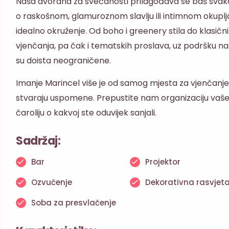
Naša dvorana za svečanosti prilagođava se baš svakoj
o raskošnom, glamuroznom slavlju ili intimnom okuplj
idealno okruženje. Od boho i greenery stila do klasičnih,
vjenčanja, pa čak i tematskih proslava, uz podršku n
su doista neograničene.
Imanje Marincel više je od samog mjesta za vjenčanje, 
stvaraju uspomene. Prepustite nam organizaciju vašeg
čaroliju o kakvoj ste oduvijek sanjali.
Sadržaj:
Bar
Projektor
Ozvučenje
Dekorativna rasvjet
Soba za presvlačenje