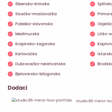
Šibensko-kninska
Splits
Sisačko-moslavačka
Primor
Požeško-slavonska
Osječk
Međimurska
Ličko-s
Krapinsko-zagorska
Koprivn
Karlovačka
Istarsk
Dubrovačko-neretvanska
Brodsk
Bjelovarsko-bilogorska
Dodaci
studio.86-mirror-bo