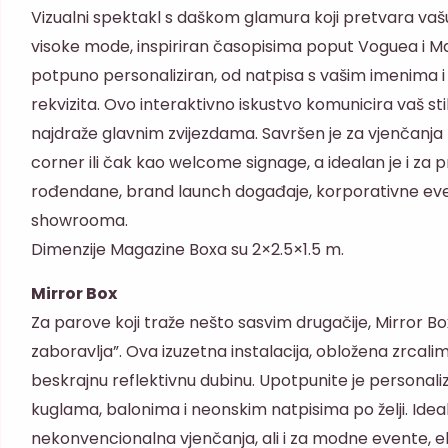
Vizualni spektakl s daškom glamura koji pretvara vašu 
visoke mode, inspiriran časopisima poput Voguea i Mar
potpuno personaliziran, od natpisa s vašim imenima i
rekvizita. Ovo interaktivno iskustvo komunicira vaš stil
najdraže glavnim zvijezdama. Savršen je za vjenčan
corner ili čak kao welcome signage, a idealan je i za p
rođendane, brand launch događaje, korporativne even
showrooma.
Dimenzije Magazine Boxa su 2×2.5×1.5 m.
Mirror Box
Za parove koji traže nešto sasvim drugačije, Mirror Bo
zaboravlja”. Ova izuzetna instalacija, obložena zrcal
beskrajnu reflektivnu dubinu. Upotpunite je personal
kuglama, balonima i neonskim natpisima po želji. Idea
nekonvencionalna vjenčanja, ali i za modne evente, 