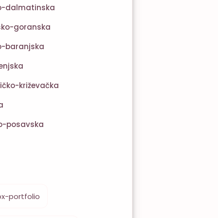
ko-dalmatinska
sko-goranska
o-baranjska
enjska
ičko-križevačka
a
o-posavska
x-portfolio