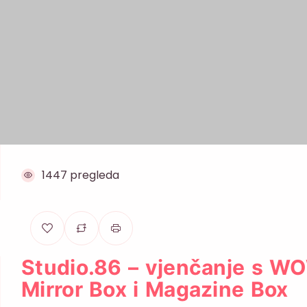
1447 pregleda
Studio.86 – vjenčanje s W
Mirror Box i Magazine Box