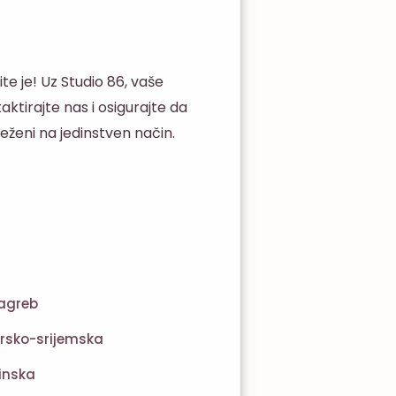
e je! Uz Studio 86, vaše
aktirajte nas i osigurajte da
ježeni na jedinstven način.
agreb
rsko-srijemska
inska