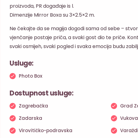
proizvoda, PR događaje is l.
Dimenzije Mirror Boxa su 3×2.5×2 m.
Ne čekajte da se magija dogodi sama od sebe – stvorit
vjenčanje postaje priča, a svaki gost dio te priče. Kont
svaki osmijeh, svaki pogled i svaka emocija budu zabil
Usluge:
Photo Box
Dostupnost usluge:
Zagrebačka
Grad Z
Zadarska
Vukova
Virovitičko-podravska
Varažd