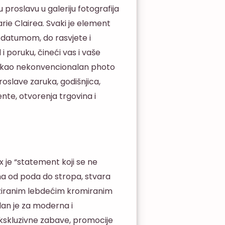
proslavu u galeriju fotografija
ie Clairea. Svaki je element
 datumom, do rasvjete i
 i poruku, čineći vas i vaše
ja kao nekonvencionalan photo
roslave zaruka, godišnjica,
te, otvorenja trgovina i
x je “statement koji se ne
ima od poda do stropa, stvara
iziranim lebdećim kromiranim
lan je za moderna i
ekskluzivne zabave, promocije