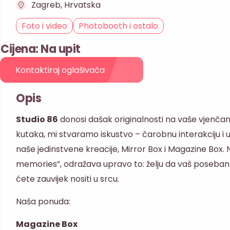
Zagreb, Hrvatska
Foto i video
Photobooth i ostalo
Cijena: Na upit
Kontaktiraj oglašivača
Opis
Studio 86
donosi dašak originalnosti na vaše vjenčan
kutaka, mi stvaramo iskustvo – čarobnu interakciju i
naše jedinstvene kreacije, Mirror Box i Magazine Box.
memories”, odražava upravo to: želju da vaš poseb
ćete zauvijek nositi u srcu.
Naša ponuda:
Magazine Box