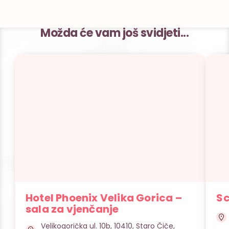
Možda će vam još svidjeti...
Hotel Phoenix Velika Gorica –
Sc
sala za vjenčanje
Velikogorička ul. 10b, 10410, Staro Čiče,