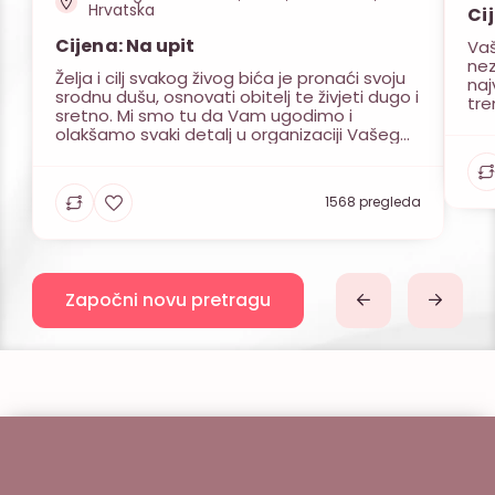
Hrvatska
Ci
Cijena: Na upit
Vaš
nez
Želja i cilj svakog živog bića je pronaći svoju
naj
srodnu dušu, osnovati obitelj te živjeti dugo i
tre
sretno. Mi smo tu da Vam ugodimo i
naj
olakšamo svaki detalj u organizaciji Vašeg
a o
vjenčanja. Kako je Vama bitan dan
ima
vjenčanja, želja da sve prođe u najboljem
dru
redu, zadovoljstvo svih uzvanika, toliko je i
opu
1568 pregleda
nama važno u istoj […]
Započni novu pretragu