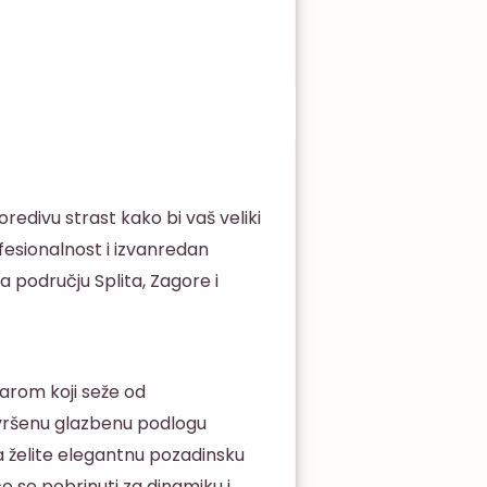
redivu strast kako bi vaš veliki
fesionalnost i izvanredan
 području Splita, Zagore i
arom koji seže od
avršenu glazbenu podlogu
a želite elegantnu pozadinsku
će se pobrinuti za dinamiku i