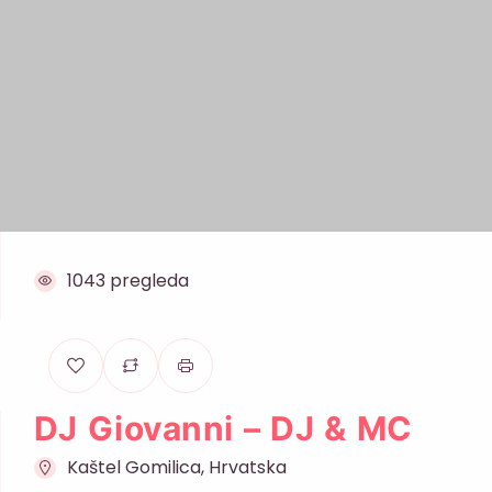
1043 pregleda
DJ Giovanni – DJ & MC
Kaštel Gomilica, Hrvatska