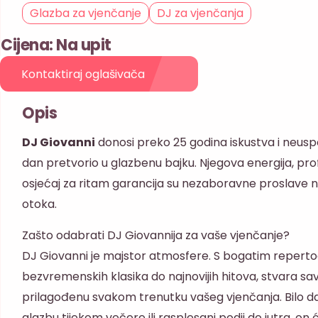
Glazba za vjenčanje
DJ za vjenčanja
Cijena: Na upit
Kontaktiraj oglašivača
Opis
DJ Giovanni
donosi preko 25 godina iskustva i neuspo
dan pretvorio u glazbenu bajku. Njegova energija, pro
osjećaj za ritam garancija su nezaboravne proslave na
otoka.
Zašto odabrati DJ Giovannija za vaše vjenčanje?
DJ Giovanni je majstor atmosfere. S bogatim reperto
bezvremenskih klasika do najnovijih hitova, stvara s
prilagođenu svakom trenutku vašeg vjenčanja. Bilo d
glazbu tijekom večere ili rasplesani podij do jutra, on 