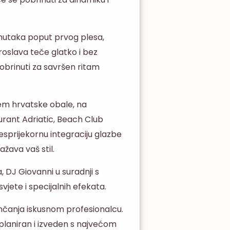
nutaka poput prvog plesa,
roslava teče glatko i bez
 pobrinuti za savršen ritam
jem hrvatske obale, na
urant Adriatic, Beach Club
esprijekornu integraciju glazbe
žava vaš stil.
DJ Giovanni u suradnji s
jete i specijalnih efekata.
nčanja iskusnom profesionalcu.
planiran i izveden s najvećom