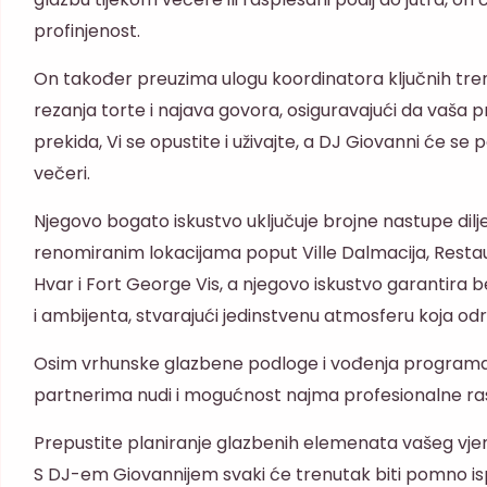
profinjenost.
On također preuzima ulogu koordinatora ključnih tre
rezanja torte i najava govora, osiguravajući da vaša p
prekida, Vi se opustite i uživajte, a DJ Giovanni će se
večeri.
Njegovo bogato iskustvo uključuje brojne nastupe dil
renomiranim lokacijama poput Ville Dalmacija, Resta
Hvar i Fort George Vis, a njegovo iskustvo garantira b
i ambijenta, stvarajući jedinstvenu atmosferu koja odra
Osim vrhunske glazbene podloge i vođenja programa, 
partnerima nudi i mogućnost najma profesionalne rasv
Prepustite planiranje glazbenih elemenata vašeg vje
S DJ-em Giovannijem svaki će trenutak biti pomno is