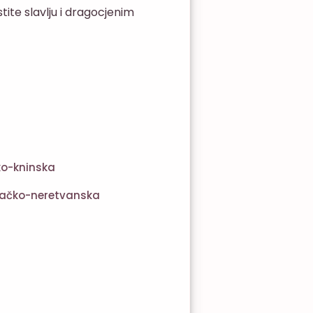
te slavlju i dragocjenim
ko-kninska
ačko-neretvanska