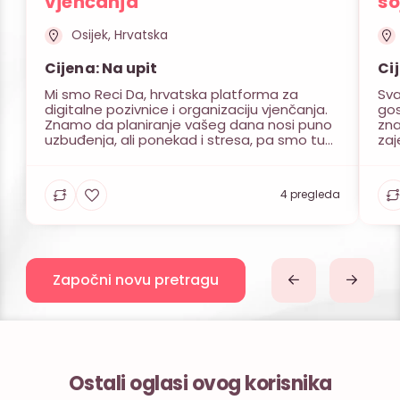
vjenčanja
so
Osijek, Hrvatska
Cijena: Na upit
Ci
Mi smo Reci Da, hrvatska platforma za
Sva
digitalne pozivnice i organizaciju vjenčanja.
gos
Znamo da planiranje vašeg dana nosi puno
zna
uzbuđenja, ali ponekad i stresa, pa smo tu
zaj
da vam cijeli proces maksimalno olakšamo i
pos
učinimo ga zabavnim. Sve kreće od onog
zah
važnog prvog koraka kada svojim
viz
4 pregleda
najdražima javljate radosnu vijest. Za tu smo
izb
priliku s […]
obl
Započni novu pretragu
Ostali oglasi ovog korisnika