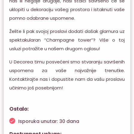
nas ili negdje drugdje, naši stalci savršeno će se
uklopiti u dekoraciju vašeg prostora i istaknuti vaše
pomno odabrane uspomene.
Želite li pak svojoj proslavi dodati dašak glamura uz
spektakularan “Champagne tower”? Više o toj
usluzi potražite u našem drugom oglasu!
U Decorea timu posvećeni smo stvaranju savršenih
uspomena za vaše najvažnije trenutke.
Kontaktirajte nas i dopustite nam da vašu proslavu
učinimo još posebnijom!
Ostalo:
Isporuka unutar: 30 dana
Dostupnost usluge: