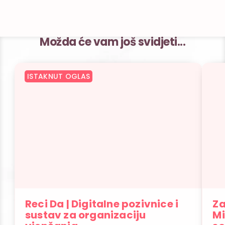
Možda će vam još svidjeti...
ISTAKNUT OGLAS
Reci Da | Digitalne pozivnice i
Za
sustav za organizaciju
Mi