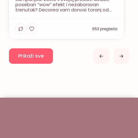
poseban “wow” efekt i nezaboravan
trenutak? Decorea vam donosi toranj od
šamšanjca – impresivnu piramidu od čaša
za šampanjac koja će zasigurno biti zvijezda
večeri! Ova glamurozna atrakcija pružit će
953 pregleda
vam savršenu priliku za nezaboravnu
fotografiju zdravice i stvoriti atmosferu
luksuza i […]
Prikaži sve