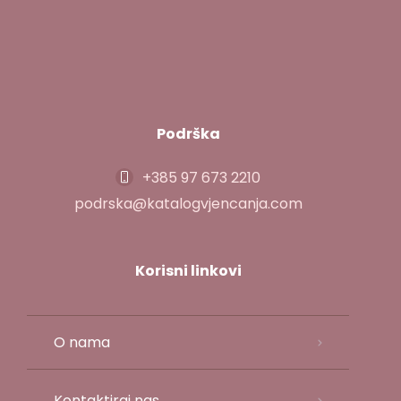
Podrška
+385 97 673 2210
podrska@katalogvjencanja.com
Korisni linkovi
O nama
Kontaktiraj nas