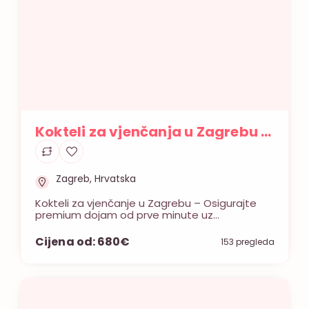
Kokteli za vjenčanja u Zagrebu –
Cocktail Catering
Zagreb, Hrvatska
Kokteli za vjenčanje u Zagrebu – Osigurajte
premium dojam od prve minute uz
profesionalni Cocktail Catering. Bilo da
planirate dobrodošlicu za goste, osvježenje
Cijena od: 680€
153 pregleda
tijekom fotografiranja ili energičan uvod u
večernju proslavu – naši su kokteli tajni
sastojak za vrhunsku atmosferu. Cocktail
Catering s ljubavlju priprema i poslužuje
koktele na vjenčanjima i posebnim
događanjima diljem Zagreba […]