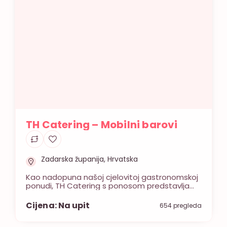
TH Catering – Mobilni barovi
Zadarska županija, Hrvatska
Kao nadopuna našoj cjelovitoj gastronomskoj
ponudi, TH Catering s ponosom predstavlja
svoju specijaliziranu uslugu mobilnih barova.
Naslanjajući se na tradiciju i renome zadarskog
Cijena: Na upit
654 pregleda
Turisthotela dugu preko 50 godina, te više od
20 godina vlastitog catering iskustva, naš