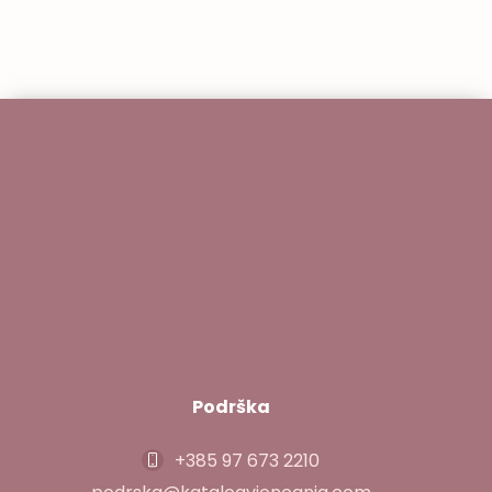
pristup usluzi pića temelji se na istim
postulatima: beskompromisna kvaliteta,
profesionalnost i stvaranje jedinstvenog
doživljaja. Razumijemo da su […]
Podrška
+385 97 673 2210