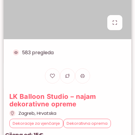
583 pregleda
LK Balloon Studio – najam
dekorativne opreme
Zagreb, Hrvatska
Dekoracije za vjenčanje
Dekorativna oprema
Cijena od: 15€