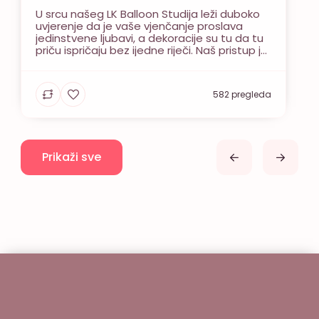
U srcu našeg LK Balloon Studija leži duboko
uvjerenje da je vaše vjenčanje proslava
jedinstvene ljubavi, a dekoracije su tu da tu
priču ispričaju bez ijedne riječi. Naš pristup je
duboko osoban, volimo čuti vašu priču i
pretvoriti je u vizualni doživljaj. Ono što nas
pokreće je pronalaženje savršenog sklada,
582 pregleda
spajajući nježnost umjetnog ili svježeg […]
Prikaži sve