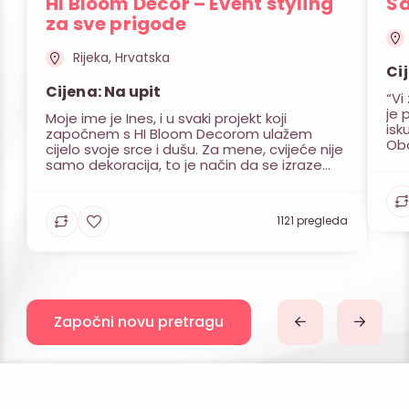
HI Bloom Decor – Event styling
Sa
za sve prigode
Rijeka, Hrvatska
Ci
Cijena: Na upit
“Vi
je 
Moje ime je Ines, i u svaki projekt koji
isk
započnem s HI Bloom Decorom ulažem
Ob
cijelo svoje srce i dušu. Za mene, cvijeće nije
pot
samo dekoracija, to je način da se izraze
nez
osjećaji i stvori atmosfera koja će zauvijek
po
ostati u sjećanju. Moj rad nije samo cvijeće,
str
već umjetnost stvaranja doživljaja,
nez
1121 pregleda
osmišljavanja atmosfere i prevođenja […]
po
Započni novu pretragu