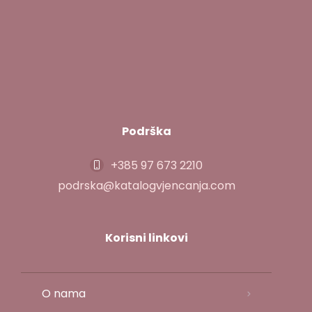
Podrška
+385 97 673 2210
podrska@katalogvjencanja.com
Korisni linkovi
O nama