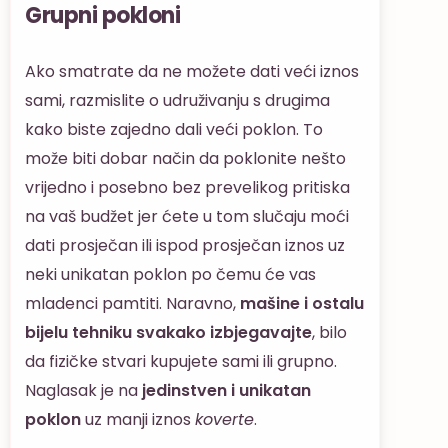
Grupni pokloni
Ako smatrate da ne možete dati veći iznos
sami, razmislite o udruživanju s drugima
kako biste zajedno dali veći poklon. To
može biti dobar način da poklonite nešto
vrijedno i posebno bez prevelikog pritiska
na vaš budžet jer ćete u tom slučaju moći
dati prosječan ili ispod prosječan iznos uz
neki unikatan poklon po čemu će vas
mladenci pamtiti. Naravno,
mašine i ostalu
bijelu tehniku svakako izbjegavajte
, bilo
da fizičke stvari kupujete sami ili grupno.
Naglasak je na
jedinstven i unikatan
poklon
uz manji iznos
koverte
.