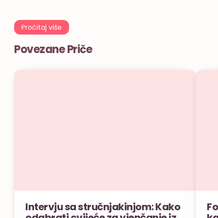
Pročitaj više
Povezane Priče
Intervju sa stručnjakinjom: Kako
Fo
odabrati cvijeće za vjenčanje iz
ka