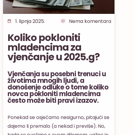
1. lipnja 2025.
Nema komentara
Koliko pokloniti
mladencima za
vjenčanje u 2025.g?
Vjenčanja su posebni trenuci u
životima mnogih ljudi, a
donošenje odluke o tome koliko
novca pokloniti mladencima
često može biti pravi izazov.
Ponekad se osjećamo nesigurno, pitajući se
dajemo li premalo (a nekad i previše). No,
kada se suočimo s ovom dilemom, važno je