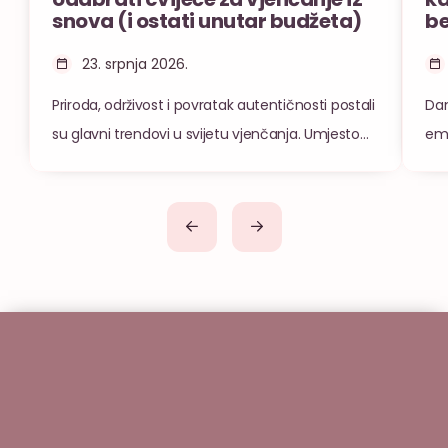
snova (i ostati unutar budžeta)
be
23. srpnja 2026.
Priroda, održivost i povratak autentičnosti postali
Dan
su glavni trendovi u svijetu vjenčanja. Umjesto
emo
strogih formi i umjetnih materijala, mladenci
nep
danas sve više traže onaj pomalo divlji,
zab
romantični izgled prepun sezonskog cvijeća i
kak
nezaboravnih mirisa. No, kako provesti svoje želje
isp
u stvarnost, uskladiti ih s budžetom i odabrati
opu
prave ljude za taj posao? Odgovore na ova […]
poz