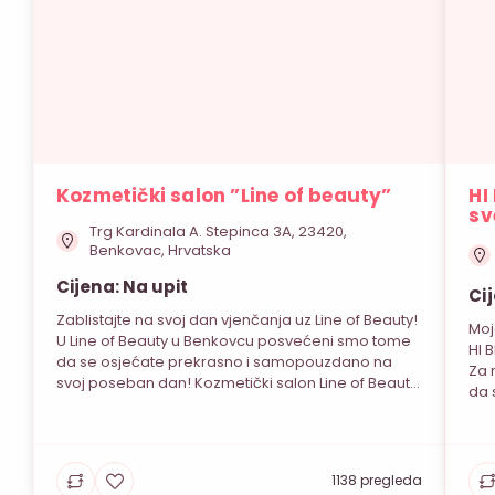
Kozmetički salon ”Line of beauty”
HI
sv
Trg Kardinala A. Stepinca 3A, 23420,
Benkovac, Hrvatska
Cijena: Na upit
Ci
Zablistajte na svoj dan vjenčanja uz Line of Beauty!
Moj
U Line of Beauty u Benkovcu posvećeni smo tome
HI 
da se osjećate prekrasno i samopouzdano na
Za 
svoj poseban dan! Kozmetički salon Line of Beauty
da 
nudi vam raznovrsne usluge: masaže, sve vrste
zau
depilacija, tretmane lica i tijela, manikure i
cvi
pedikure, te trajni lak na nogama i rukama. […]
osm
1138 pregleda