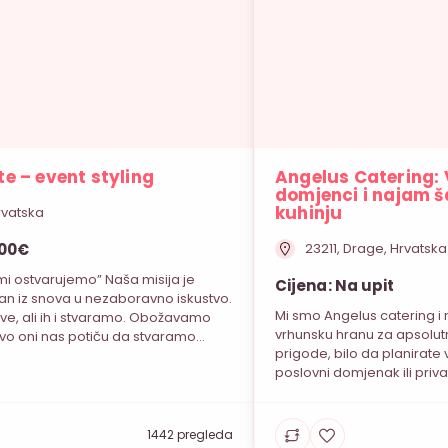
e – event styling
Angelus Catering: 
domjenci i najam š
kuhinju
rvatska
400€
23211, Drage, Hrvatska
 mi ostvarujemo” Naša misija je
Cijena: Na upit
dan iz snova u nezaboravno iskustvo.
Mi smo Angelus catering i 
ve, ali ih i stvaramo. Obožavamo
vrhunsku hranu za apsolut
vo oni nas potiču da stvaramo
prigode, bilo da planirate 
ezaboravne kreacije. Svaki event s
poslovni domjenak ili priva
tom na vjenčanja s istom strašću i
bogato iskustvo u organizac
pretvaramo u nezaboravan doživljaj.
cilj nam je da vi i vaši gos
posvećenošću osmišljavamo […]
stresa. Uz nas ne morate ra
1442 pregleda