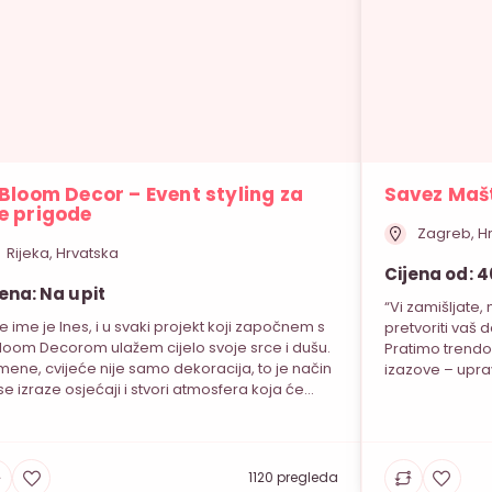
 Bloom Decor – Event styling za
Savez Mašt
e prigode
Zagreb, H
Rijeka, Hrvatska
Cijena od: 
jena: Na upit
“Vi zamišljate,
e ime je Ines, i u svaki projekt koji započnem s
pretvoriti vaš 
Bloom Decorom ulažem cijelo svoje srce i dušu.
Pratimo trendo
mene, cvijeće nije samo dekoracija, to je način
izazove – upra
se izraze osjećaji i stvori atmosfera koja će
jedinstvene i n
vijek ostati u sjećanju. Moj rad nije samo
posebnim akcen
jeće, već umjetnost stvaranja doživljaja,
kreativnošću, 
išljavanja atmosfere i prevođenja […]
S ljubavlju i 
1120 pregleda