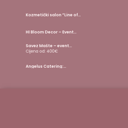
Kozmetički salon ”Line of
beauty”
HI Bloom Decor – Event
styling za sve prigode
Savez Mašte – event
styling
Cijena od: 400€
Angelus Catering:
Vjenčanja, domjenci i
najam šatora uz mobilnu
kuhinju