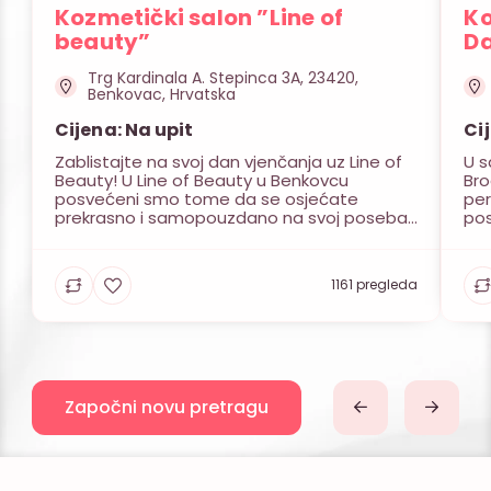
Kozmetički salon ”Line of
Ko
beauty”
Da
Trg Kardinala A. Stepinca 3A, 23420,
Benkovac, Hrvatska
Cijena: Na upit
Ci
Zablistajte na svoj dan vjenčanja uz Line of
U s
Beauty! U Line of Beauty u Benkovcu
Bro
posvećeni smo tome da se osjećate
per
prekrasno i samopouzdano na svoj poseban
pos
dan! Kozmetički salon Line of Beauty nudi
pri
vam raznovrsne usluge: masaže, sve vrste
raz
depilacija, tretmane lica i tijela, manikure i
kli
1161 pregleda
pedikure, te trajni lak na nogama i rukama.
adr
[…]
Naš
[…]
Započni novu pretragu