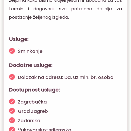
željama kako bismo vidjeli jesam li slobodna za vaš
termin i dogovorili sve potrebne detalje za
postizanje željenog izgleda.
Usluge:
Šminkanje
Dodatne usluge:
Dolazak na adresu: Da, uz min. br. osoba
Dostupnost usluge:
Zagrebačka
Grad Zagreb
Zadarska
Vukovarsko-srijemska