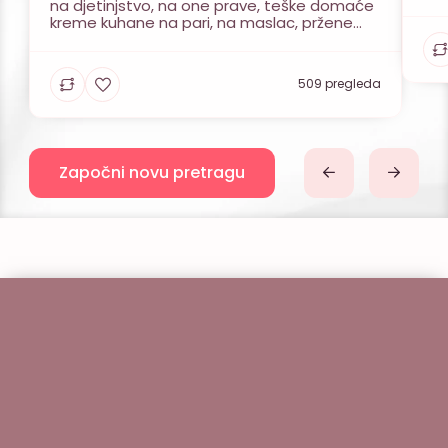
na 
na djetinjstvo, na one prave, teške domaće
i u
kreme kuhane na pari, na maslac, pržene
seb
lješnjake i najfiniju čokoladu. Naša filozofija je
mod
povratak korijenima, starinskim
recepturama, ali u modernoj i elegantnoj
509 pregleda
izvedbi. Nudimo širok asortiman slastica
kako bi svaki gost pronašao nešto […]
Započni novu pretragu