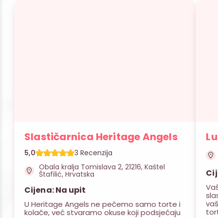
Slastičarnica Heritage Angels
Lu
5,0
3 Recenzija
Obala kralja Tomislava 2, 21216, Kaštel
Ci
Štafilić, Hrvatska
Vaš
Cijena: Na upit
sla
vaš
U Heritage Angels ne pečemo samo torte i
tor
kolače, već stvaramo okuse koji podsjećaju