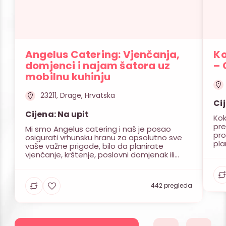
Angelus Catering: Vjenčanja,
Ko
domjenci i najam šatora uz
– 
mobilnu kuhinju
23211, Drage, Hrvatska
Ci
Cijena: Na upit
Kok
pr
Mi smo Angelus catering i naš je posao
pro
osigurati vrhunsku hranu za apsolutno sve
pla
vaše važne prigode, bilo da planirate
tij
vjenčanje, krštenje, poslovni domjenak ili
več
privatnu zabavu. Iza nas je bogato iskustvo
sas
u organizaciji proslava, a glavni cilj nam je da
Cat
vi i vaši gosti uživate bez ikakvog stresa. Uz
kok
442 pregleda
nas ne morate razmišljati o […]
dog