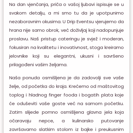
Na dan vjenčanja, priča o vašoj ljubavi ispisuje se u
svakom detalju, a mi smo tu da je upotpunimo
nezaboravnim okusima. U Drip Eventsu vjerujemo da
hrana nije samo obrok, već doživljaj koji nadopunjuje
proslavu. Naš pristup cateringu je svjež i moderan,
fokusiran na kvalitetu i inovativnost, stoga kreiramo
jelovnike koji su elegantni, ukusni i savršeno
prilagođeni vašim željama.
Naša ponuda osmišljena je da zadovolji sve vaše
želje, od početka do kraja. Krećemo od maštovitog
toplog i hladnog finger fooda i bogatih plata koje
će oduševiti vaše goste već na samom početku.
Zatim slijede pomno osmišljena glavna jela koja
očaravaju nepce, a kulinarsko putovanje
završavamo slatkim stolom iz bajke i preukusnim